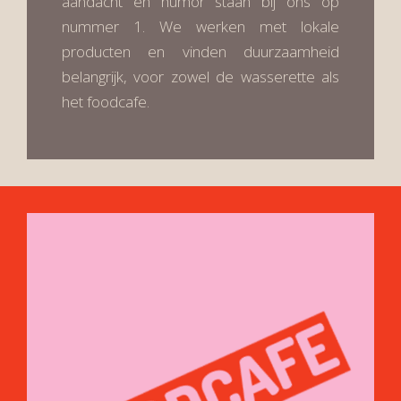
aandacht en humor staan bij ons op
nummer 1. We werken met lokale
producten en vinden duurzaamheid
belangrijk, voor zowel de wasserette als
het foodcafe.